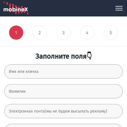
1
2
3
4
5
Заполните поля👇