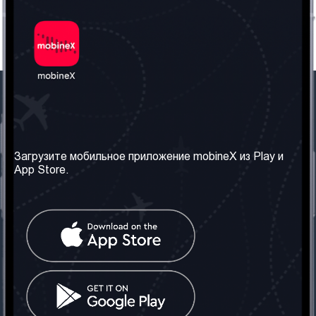
Наша компания
Необходимая
информация
О нас
Загрузите мобильное приложение mobineX из Play и
Правила и Условия
App Store.
Наши сервисы
Политика
Получить SIM-карту
конфиденциальности
Часто задаваемые
вопросы
Контакт
Социальные сети
Грузия: Тбилиси
Телефон: +442030340050