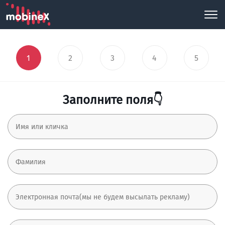
1
2
3
4
5
Заполните поля👇