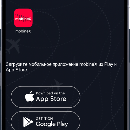
Наша компания
Необходимая
информация
О нас
Загрузите мобильное приложение mobineX из Play и
Правила и Условия
App Store.
Наши сервисы
Политика
Получить SIM-карту
конфиденциальности
Часто задаваемые
вопросы
Контакт
Социальные сети
Грузия: Тбилиси
Телефон: +442030340050