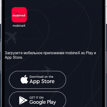
Наша компания
Необходимая
информация
О нас
Загрузите мобильное приложение mobineX из Play и
Правила и Условия
App Store.
Наши сервисы
Политика
Получить SIM-карту
конфиденциальности
Часто задаваемые
вопросы
Контакт
Социальные сети
Грузия: Тбилиси
Телефон: +442030340050