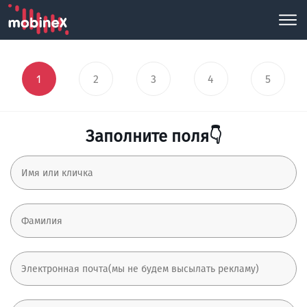
1
2
3
4
5
Заполните поля👇