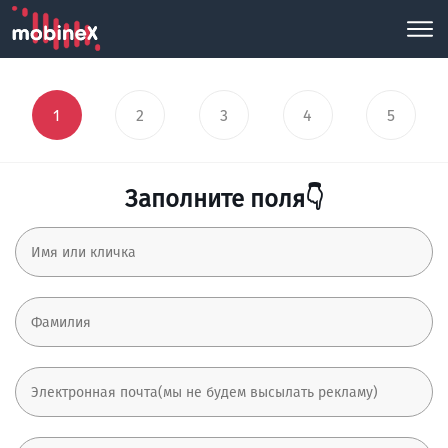
1
2
3
4
5
Заполните поля👇