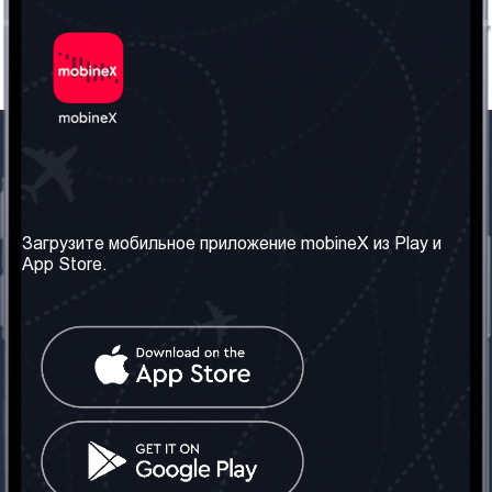
Наша компания
Необходимая
информация
О нас
Загрузите мобильное приложение mobineX из Play и
Правила и Условия
App Store.
Наши сервисы
Политика
Получить SIM-карту
конфиденциальности
Часто задаваемые
вопросы
Контакт
Социальные сети
Грузия: Тбилиси
Телефон: +442030340050