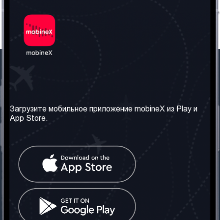
Наша компания
Необходимая
информация
О нас
Загрузите мобильное приложение mobineX из Play и
Правила и Условия
App Store.
Наши сервисы
Политика
Получить SIM-карту
конфиденциальности
Часто задаваемые
вопросы
Контакт
Социальные сети
Грузия: Тбилиси
Телефон: +442030340050