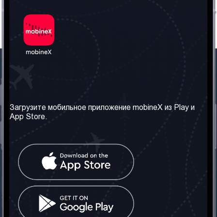
Наша компания
Необходимая
информация
О нас
Загрузите мобильное приложение mobineX из Play и
Правила и Условия
App Store.
Наши сервисы
Политика
Получить SIM-карту
конфиденциальности
Часто задаваемые
вопросы
Контакт
Социальные сети
Грузия: Тбилиси
Телефон: +442030340050