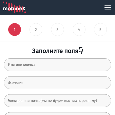
1
2
3
4
5
Заполните поля👇