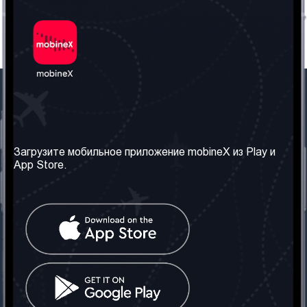
Наша компания
Необходимая
информация
О нас
Загрузите мобильное приложение mobineX из Play и
Правила и Условия
App Store.
Наши сервисы
Политика
Получить SIM-карту
конфиденциальности
Часто задаваемые
вопросы
Контакт
Социальные сети
Грузия: Тбилиси
Телефон: +442030340050