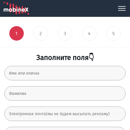
1
2
3
4
5
Заполните поля👇