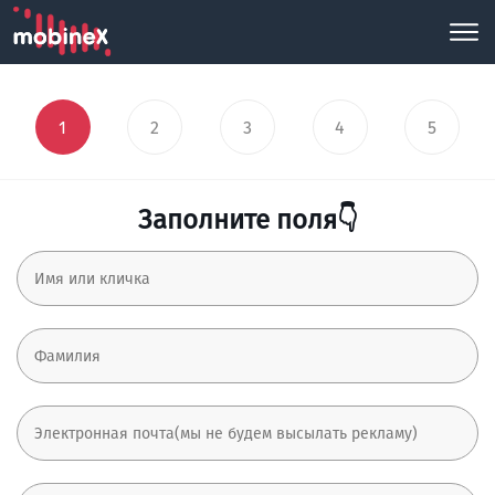
1
2
3
4
5
Заполните поля👇