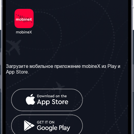
Наша компания
Необходимая
информация
О нас
Загрузите мобильное приложение mobineX из Play и
Правила и Условия
App Store.
Наши сервисы
Политика
Получить SIM-карту
конфиденциальности
Часто задаваемые
вопросы
Контакт
Социальные сети
Грузия: Тбилиси
Телефон: +442030340050