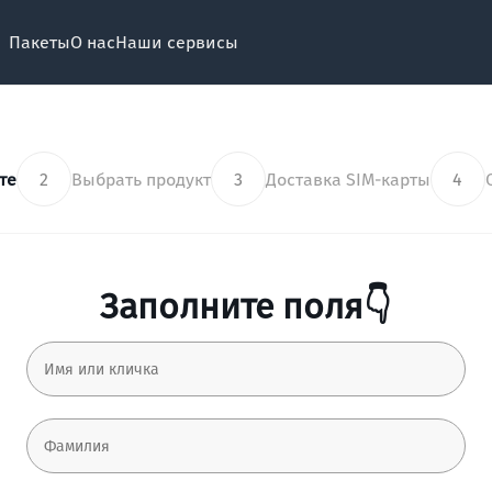
Пакеты
О нас
Наши сервисы
те
2
Выбрать продукт
3
Доставка SIM-карты
4
Заполните поля👇