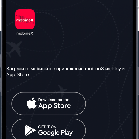
Наша компания
Необходимая
информация
О нас
Загрузите мобильное приложение mobineX из Play и
Правила и Условия
App Store.
Наши сервисы
Политика
Получить SIM-карту
конфиденциальности
Часто задаваемые
вопросы
Контакт
Социальные сети
Грузия: Тбилиси
Телефон: +442030340050