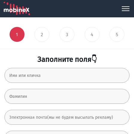
1
2
3
4
5
Заполните поля👇