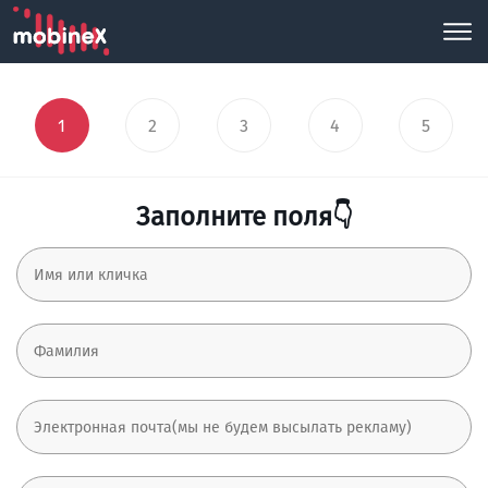
1
2
3
4
5
Заполните поля👇