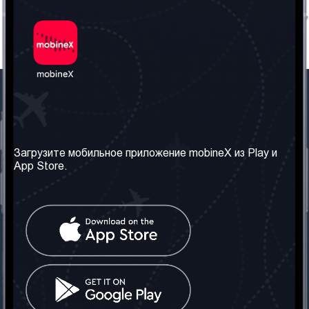
Наша компания
Необходимая
информация
О нас
Загрузите мобильное приложение mobineX из Play и
Правила и Условия
App Store.
Наши сервисы
Политика
Получить SIM-карту
конфиденциальности
Часто задаваемые
вопросы
Контакт
Социальные сети
Грузия: Тбилиси
Телефон: +442030340050