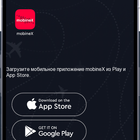
Наша компания
Необходимая
информация
О нас
Загрузите мобильное приложение mobineX из Play и
Правила и Условия
App Store.
Наши сервисы
Политика
Получить SIM-карту
конфиденциальности
Часто задаваемые
вопросы
Контакт
Социальные сети
Грузия: Тбилиси
Телефон: +442030340050