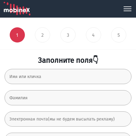
1
2
3
4
5
Заполните поля👇