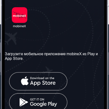
Наша компания
Необходимая
информация
О нас
Загрузите мобильное приложение mobineX из Play и
Правила и Условия
App Store.
Наши сервисы
Политика
Получить SIM-карту
конфиденциальности
Часто задаваемые
вопросы
Контакт
Социальные сети
Грузия: Тбилиси
Телефон: +442030340050