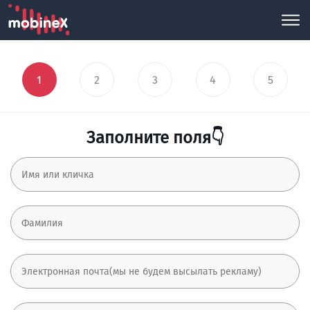
1
2
3
4
5
Заполните поля👇