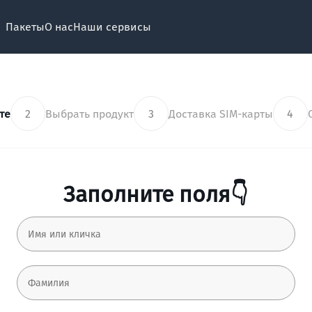
Пакеты
О нас
Наши сервисы
те
2
Выбрать продукт
3
Доставка SIM-карты
4
Заполните поля👇