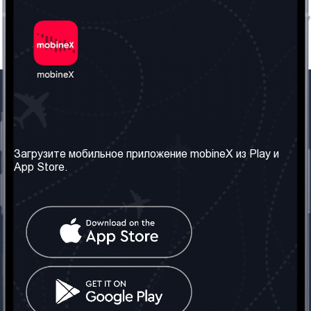
Наша компания
Необходимая
информация
О нас
Загрузите мобильное приложение mobineX из Play и
Правила и Условия
App Store.
Наши сервисы
Политика
Получить SIM-карту
конфиденциальности
Часто задаваемые
вопросы
Контакт
Социальные сети
Грузия: Тбилиси
Телефон: +442030340050