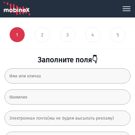
1
2
3
4
5
Заполните поля👇