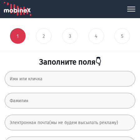
1
2
3
4
5
Заполните поля👇