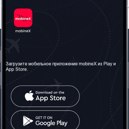
Наша компания
Необходимая
информация
О нас
Загрузите мобильное приложение mobineX из Play и
Правила и Условия
App Store.
Наши сервисы
Политика
Получить SIM-карту
конфиденциальности
Часто задаваемые
вопросы
Контакт
Социальные сети
Грузия: Тбилиси
Телефон: +442030340050