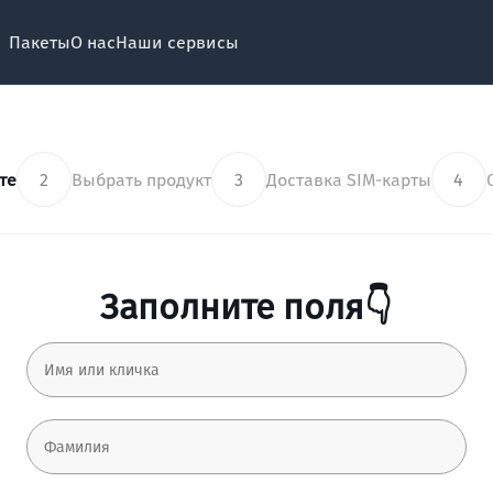
Пакеты
О нас
Наши сервисы
те
2
Выбрать продукт
3
Доставка SIM-карты
4
Заполните поля👇