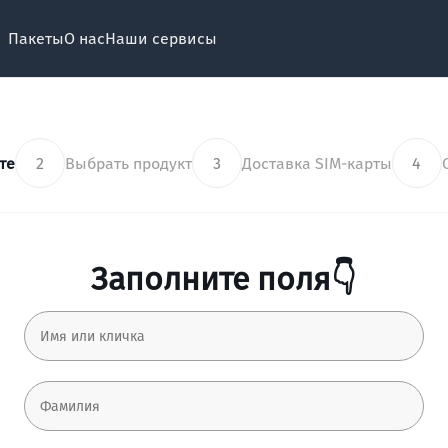
Пакеты
О нас
Наши сервисы
те
2
Выбрать продукт
3
Доставка SIM-карты
4
Заполните поля👇