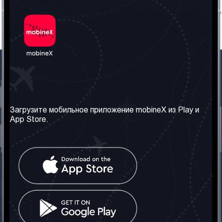
Наша компания
Необходимая
информация
О нас
Загрузите мобильное приложение mobineX из Play и
Правила и Условия
App Store.
Наши сервисы
Политика
Получить SIM-карту
конфиденциальности
Часто задаваемые
вопросы
Контакт
Социальные сети
Грузия: Тбилиси
Телефон: +442030340050