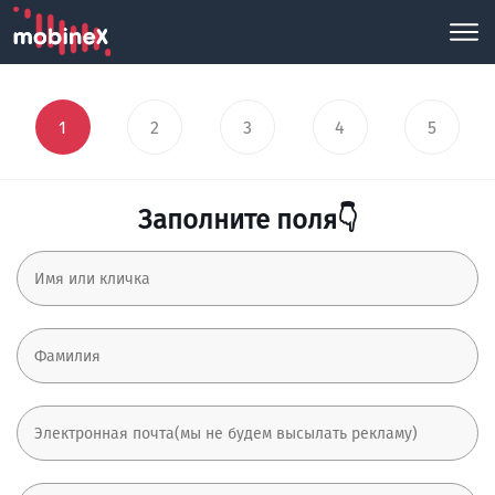
1
2
3
4
5
Заполните поля👇