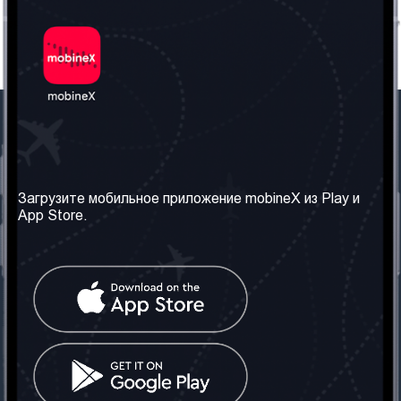
Наша компания
Необходимая
информация
О нас
Загрузите мобильное приложение mobineX из Play и
Правила и Условия
App Store.
Наши сервисы
Политика
Получить SIM-карту
конфиденциальности
Часто задаваемые
вопросы
Контакт
Социальные сети
Грузия: Тбилиси
Телефон: +442030340050