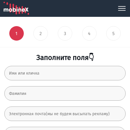
1
2
3
4
5
Заполните поля👇