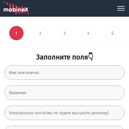
1
2
3
4
5
Заполните поля👇