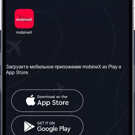
Наша компания
Необходимая
информация
О нас
Загрузите мобильное приложение mobineX из Play и
Правила и Условия
App Store.
Наши сервисы
Политика
Получить SIM-карту
конфиденциальности
Часто задаваемые
вопросы
Контакт
Социальные сети
Грузия: Тбилиси
Телефон: +442030340050