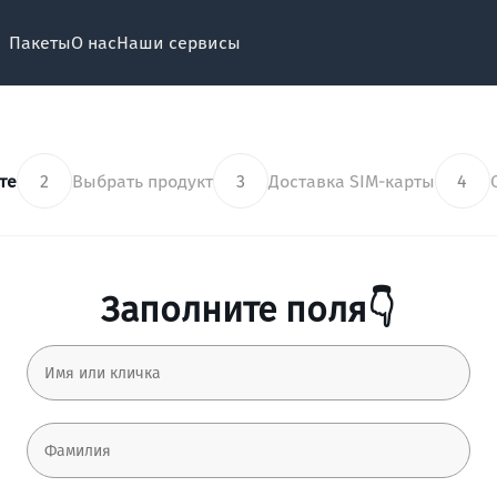
Пакеты
О нас
Наши сервисы
те
2
Выбрать продукт
3
Доставка SIM-карты
4
Заполните поля👇