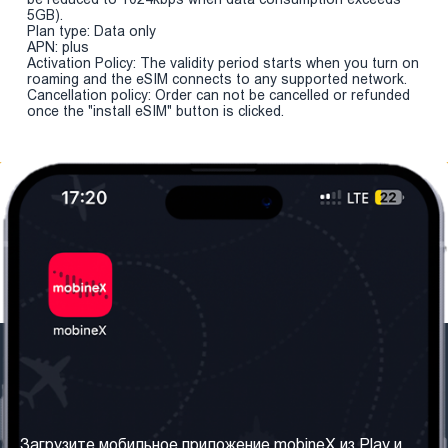
5GB).
Plan type: Data only
APN: plus
Activation Policy: The validity period starts when you turn on
roaming and the eSIM connects to any supported network.
Cancellation policy: Order can not be cancelled or refunded
once the "install eSIM" button is clicked.
Наша компания
Необходимая
информация
О нас
Загрузите мобильное приложение mobineX из Play и