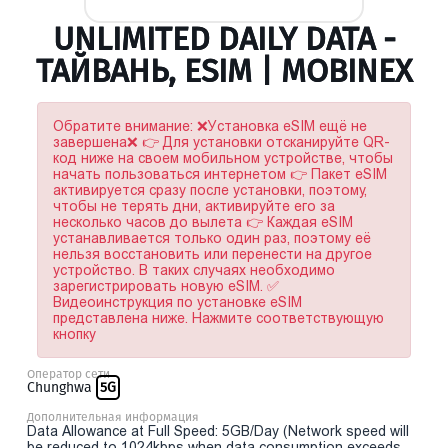
UNLIMITED DAILY DATA -
ТАЙВАНЬ, ESIM | MOBINEX
Обратите внимание: ❌Установка eSIM ещё не
завершена❌ 👉 Для установки отсканируйте QR-
код ниже на своем мобильном устройстве, чтобы
начать пользоваться интернетом 👉 Пакет eSIM
активируется сразу после установки, поэтому,
чтобы не терять дни, активируйте его за
несколько часов до вылета 👉 Каждая eSIM
устанавливается только один раз, поэтому её
нельзя восстановить или перенести на другое
устройство. В таких случаях необходимо
зарегистрировать новую eSIM. ✅
Видеоинструкция по установке eSIM
представлена ниже. Нажмите соответствующую
кнопку
Оператор сети
Chunghwa
5G
Дополнительная информация
Data Allowance at Full Speed: 5GB/Day (Network speed will
be reduced to 1024kbps when data consumption exceeds