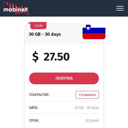
eSIM
30 GB - 30 days
$
27.50
ПОКУПКА
ПОКРЫТИЕ:
Словения
DATA:
30 GB - 30 days
СРОК:
30 Дней