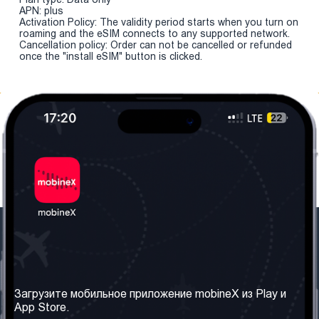
APN: plus
Activation Policy: The validity period starts when you turn on
roaming and the eSIM connects to any supported network.
Cancellation policy: Order can not be cancelled or refunded
once the "install eSIM" button is clicked.
Наша компания
Необходимая
информация
О нас
Загрузите мобильное приложение mobineX из Play и
Правила и Условия
App Store.
Наши сервисы