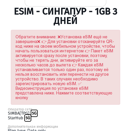
ESIM - СИНГАПУР - 1GB 3
ДНЕЙ
Обратите внимание: ❌Установка eSIM ещё не
завершена❌ 👉 Для установки отсканируйте QR-
код ниже на своем мобильном устройстве, чтобы
начать пользоваться интернетом 👉 Пакет eSIM
активируется сразу после установки, поэтому,
чтобы не терять дни, активируйте его за
несколько часов до вылета 👉 Каждая eSIM
устанавливается только один раз, поэтому её
нельзя восстановить или перенести на другое
устройство. В таких случаях необходимо
зарегистрировать новую eSIM. ✅
Видеоинструкция по установке eSIM
представлена ниже. Нажмите соответствующую
кнопку
Оператор сети
SIMBA[TPG]
5G
StarHub
5G
Дополнительная информация
Plan type: Data only