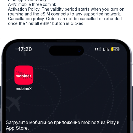
APN: mobile.three.com.hk
Activation Policy: The validity period starts when you turn on
roaming and the eSIM connects to any supported network.
Cancellation policy: Order can not be cancelled or refunded
once the "install eSIM" button is clicked.
Наша компания
Необходимая
информация
О нас
Загрузите мобильное приложение mobineX из Play и
Правила и Условия
App Store.
Наши сервисы