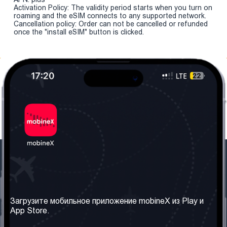
Activation Policy: The validity period starts when you turn on
roaming and the eSIM connects to any supported network.
Cancellation policy: Order can not be cancelled or refunded
once the "install eSIM" button is clicked.
Наша компания
Необходимая
информация
О нас
Загрузите мобильное приложение mobineX из Play и
Правила и Условия
App Store.
Наши сервисы
Политика
Получить SIM-карту