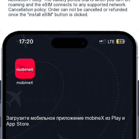
roaming and the eSIM connects to any supported network.
Cancellation policy: Order can not be cancelled or refunded
once the "install eSIM" button is clicked.
Наша компания
Необходимая
информация
О нас
Загрузите мобильное приложение mobineX из Play и
Правила и Условия
App Store.
Наши сервисы
Политика
Получить SIM-карту
конфиденциальности