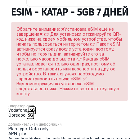
ESIM - КАТАР - 5GB 7 ДНЕЙ
Обратите внимание: ❌Установка eSIM ещё не
завершена❌ 👉 Для установки отсканируйте QR-
код ниже на своем мобильном устройстве, чтобы
начать пользоваться интернетом 👉 Пакет eSIM
активируется сразу после установки, поэтому,
чтобы не терять дни, активируйте его за
несколько часов до вылета 👉 Каждая eSIM
устанавливается только один раз, поэтому её
нельзя восстановить или перенести на другое
устройство. В таких случаях необходимо
зарегистрировать новую eSIM. ✅
Видеоинструкция по установке eSIM
представлена ниже. Нажмите соответствующую
кнопку
Оператор сети
Vodafone
5G
Ooredoo
5G
Дополнительная информация
Plan type: Data only
APN: plus
Activation Policy: The validity period starts when you turn on