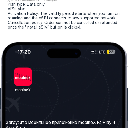
Дополнительная информация
Plan type: Data only
APN: plus
Activation Policy: The validity period starts when you turn on
roaming and the eSIM connects to any supported network.
Cancellation policy: Order can not be cancelled or refunded
once the "install eSIM" button is clicked.
Наша компания
Необходимая
информация
О нас
Загрузите мобильное приложение mobineX из Play и
Правила и Условия
App Store.