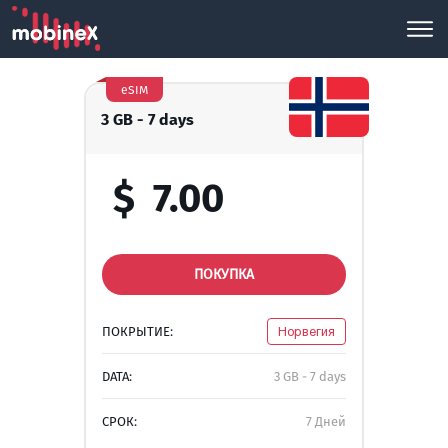
eSIM
3 GB - 7 days
$
7.00
ПОКУПКА
ПОКРЫТИЕ:
Норвегия
DATA:
3 GB - 7 days
СРОК:
7 Дней