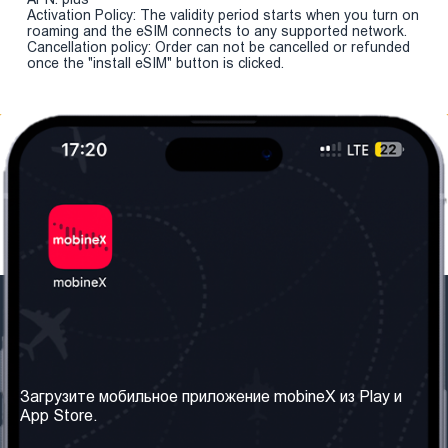
Activation Policy: The validity period starts when you turn on
roaming and the eSIM connects to any supported network.
Cancellation policy: Order can not be cancelled or refunded
once the "install eSIM" button is clicked.
Наша компания
Необходимая
информация
О нас
Загрузите мобильное приложение mobineX из Play и
Правила и Условия
App Store.
Наши сервисы
Политика
Получить SIM-карту