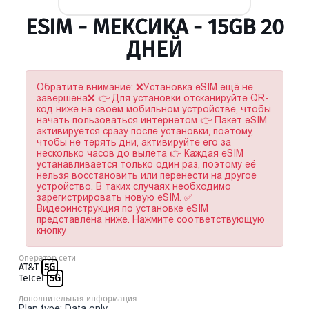
ESIM - МЕКСИКА - 15GB 20
ДНЕЙ
Обратите внимание: ❌Установка eSIM ещё не
завершена❌ 👉 Для установки отсканируйте QR-
код ниже на своем мобильном устройстве, чтобы
начать пользоваться интернетом 👉 Пакет eSIM
активируется сразу после установки, поэтому,
чтобы не терять дни, активируйте его за
несколько часов до вылета 👉 Каждая eSIM
устанавливается только один раз, поэтому её
нельзя восстановить или перенести на другое
устройство. В таких случаях необходимо
зарегистрировать новую eSIM. ✅
Видеоинструкция по установке eSIM
представлена ниже. Нажмите соответствующую
кнопку
Оператор сети
AT&T
5G
Telcel
5G
Дополнительная информация
Plan type: Data only