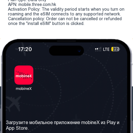
APN: mobile.three.com.hk
Activation Policy: The validity period starts when you turn on
roaming and the eSIM connects to any supported network.
Cancellation policy: Order can not be cancelled or refunded
once the "install eSIM" button is clicked.
Наша компания
Необходимая
информация
О нас
Загрузите мобильное приложение mobineX из Play и
Правила и Условия
App Store.
Наши сервисы