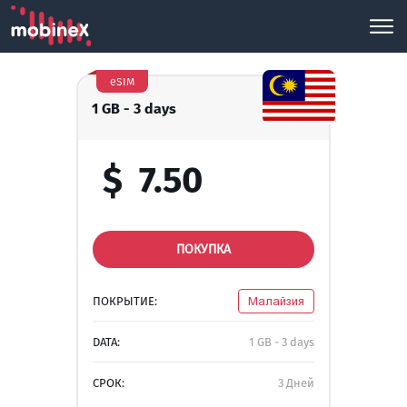
eSIM
1 GB - 3 days
$
7.50
ПОКУПКА
ПОКРЫТИЕ:
Малайзия
DATA:
1 GB - 3 days
СРОК:
3 Дней