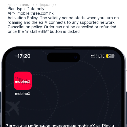
Дополнительная информация
Plan type: Data only
APN: mobile.three.com.hk
Activation Policy: The validity period starts when you turn on
roaming and the eSIM connects to any supported network.
Cancellation policy: Order can not be cancelled or refunded
once the "install eSIM" button is clicked.
Наша компания
Необходимая
информация
О нас
Загрузите мобильное приложение mobineX из Play и