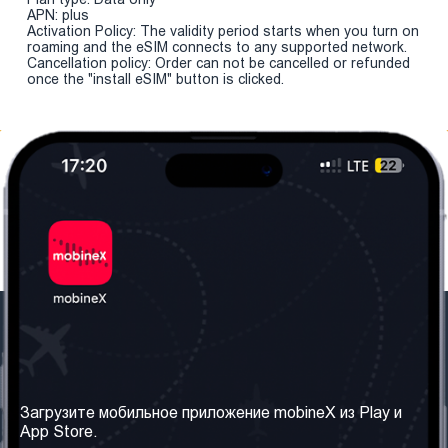
APN: plus
Activation Policy: The validity period starts when you turn on
roaming and the eSIM connects to any supported network.
Cancellation policy: Order can not be cancelled or refunded
once the "install eSIM" button is clicked.
Наша компания
Необходимая
информация
О нас
Загрузите мобильное приложение mobineX из Play и
Правила и Условия
App Store.
Наши сервисы