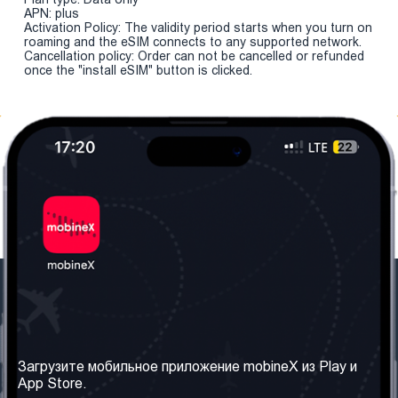
APN: plus
Activation Policy: The validity period starts when you turn on
roaming and the eSIM connects to any supported network.
Cancellation policy: Order can not be cancelled or refunded
once the "install eSIM" button is clicked.
Наша компания
Необходимая
информация
О нас
Загрузите мобильное приложение mobineX из Play и
Правила и Условия
App Store.
Наши сервисы