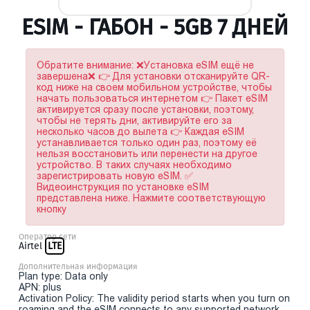
ESIM - ГАБОН - 5GB 7 ДНЕЙ
Обратите внимание: ❌Установка eSIM ещё не
завершена❌ 👉 Для установки отсканируйте QR-
код ниже на своем мобильном устройстве, чтобы
начать пользоваться интернетом 👉 Пакет eSIM
активируется сразу после установки, поэтому,
чтобы не терять дни, активируйте его за
несколько часов до вылета 👉 Каждая eSIM
устанавливается только один раз, поэтому её
нельзя восстановить или перенести на другое
устройство. В таких случаях необходимо
зарегистрировать новую eSIM. ✅
Видеоинструкция по установке eSIM
представлена ниже. Нажмите соответствующую
кнопку
Оператор сети
Airtel
LTE
Дополнительная информация
Plan type: Data only
APN: plus
Activation Policy: The validity period starts when you turn on
roaming and the eSIM connects to any supported network.