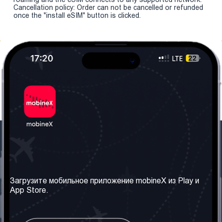
Cancellation policy: Order can not be cancelled or refunded
once the "install eSIM" button is clicked.
Наша компания
Необходимая
информация
О нас
Загрузите мобильное приложение mobineX из Play и
Правила и Условия
App Store.
Наши сервисы
Политика
Получить SIM-карту
конфиденциальности