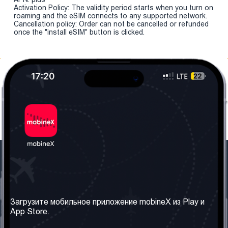
Activation Policy: The validity period starts when you turn on
roaming and the eSIM connects to any supported network.
Cancellation policy: Order can not be cancelled or refunded
once the "install eSIM" button is clicked.
Наша компания
Необходимая
информация
О нас
Загрузите мобильное приложение mobineX из Play и
Правила и Условия
App Store.
Наши сервисы
Политика
Получить SIM-карту