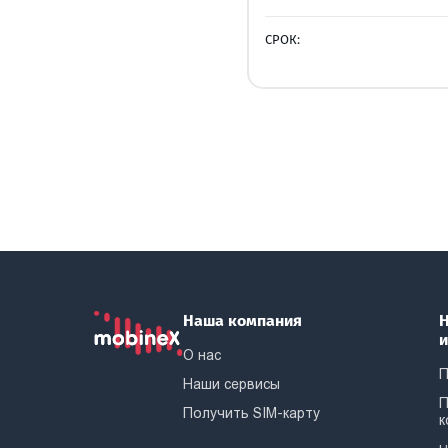
СРОК:
Наша компания
Н
О нас
П
Наши сервисы
П
Получить SIM-карту
к