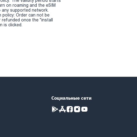
olicy: The validity period starts
urn on roaming and the eSIM
 any supported network.
n policy: Order can not be
r refunded once the "install
 is clicked.
Социальные сети