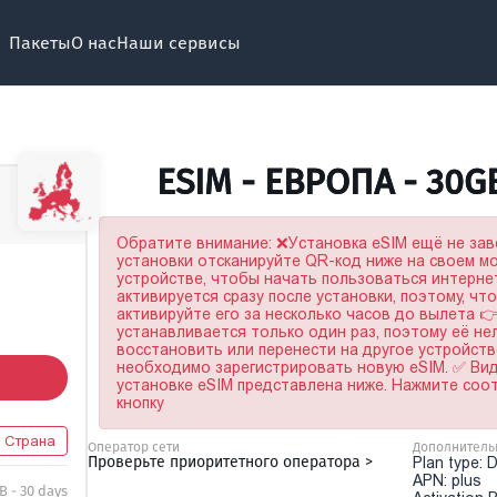
Пакеты
О нас
Наши сервисы
ESIM - ЕВРОПА - 30G
Обратите внимание: ❌Установка eSIM ещё не за
установки отсканируйте QR-код ниже на своем 
устройстве, чтобы начать пользоваться интерне
активируется сразу после установки, поэтому, чт
активируйте его за несколько часов до вылета 
устанавливается только один раз, поэтому её не
восстановить или перенести на другое устройство
необходимо зарегистрировать новую eSIM. ✅ Ви
установке eSIM представлена ниже. Нажмите со
кнопку
1 Страна
Оператор сети
Дополнитель
Проверьте приоритетного оператора >
Plan type: 
APN: plus
B - 30 days