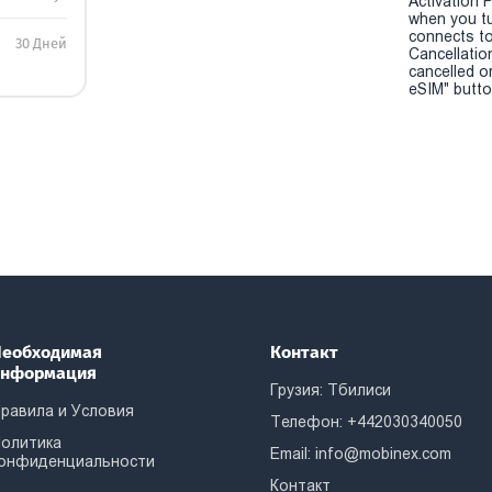
Activation P
when you t
connects to
30 Дней
Cancellatio
cancelled o
eSIM" button
еобходимая
Контакт
информация
Грузия: Тбилиси
равила и Условия
Телефон: +442030340050
олитика
Email:
info@mobinex.com
онфиденциальности
Контакт