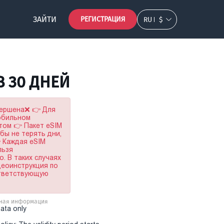
ЗАЙТИ
РЕГИСТРАЦИЯ
RU
$
B 30 ДНЕЙ
вершена❌ 👉 Для
мобильном
том 👉 Пакет eSIM
обы не терять дни,
 Каждая eSIM
льзя
. В таких случаях
деоинструкция по
ответствующую
ная информация
Data only