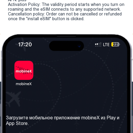
Activation Policy: The validity period starts when you turn on
roaming and the eSIM connects to any supported network.
Cancellation policy: Order can not be cancelled or refunded
once the "install eSIM" button is clicked.
Наша компания
Необходимая
информация
О нас
Загрузите мобильное приложение mobineX из Play и
Правила и Условия
App Store.
Наши сервисы
Политика
Получить SIM-карту