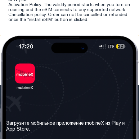
Activation Policy: The validity period starts when you turn on
roaming and the eSIM connects to any supported network.
Cancellation policy: Order can not be cancelled or refunded
once the "install eSIM" button is clicked.
Наша компания
Необходимая
информация
О нас
Загрузите мобильное приложение mobineX из Play и
Правила и Условия
App Store.
Наши сервисы
Политика
Получить SIM-карту