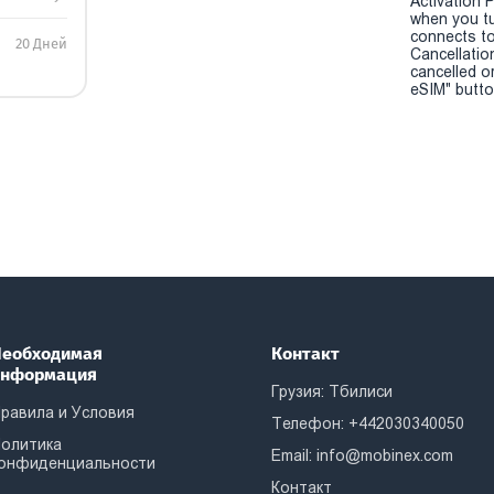
Activation P
when you t
connects to
20 Дней
Cancellatio
cancelled o
eSIM" button
еобходимая
Контакт
информация
Грузия: Тбилиси
равила и Условия
Телефон: +442030340050
олитика
Email:
info@mobinex.com
онфиденциальности
Контакт