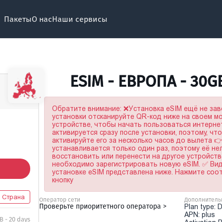
Пакеты
О нас
Наши сервисы
ESIM - ЕВРОПА - 30G
Обратите внимание: ❌Установка eSIM ещё не за
установки отсканируйте QR-код ниже на своем 
устройстве, чтобы начать пользоваться интерне
активируется сразу после установки, поэтому, чт
активируйте его за несколько часов до вылета 
устанавливается только один раз, поэтому её не
восстановить или перенести на другое устройство
необходимо зарегистрировать новую eSIM. ✅ Ви
установке eSIM представлена ниже. Нажмите со
кнопку
1 Страна
Оператор сети
Дополнитель
Проверьте приоритетного оператора >
Plan type: 
APN: plus
B - 20 days