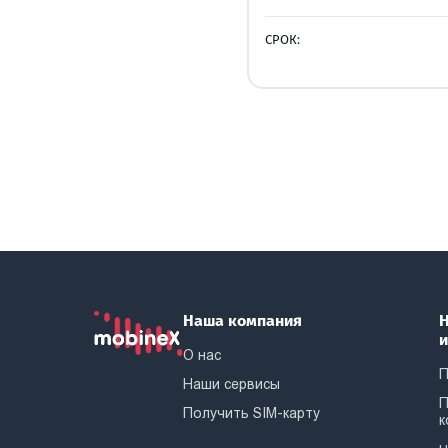
СРОК:
Наша компания
Н
О нас
П
Наши сервисы
П
Получить SIM-карту
к