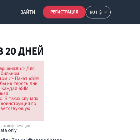
ЗАЙТИ
РЕГИСТРАЦИЯ
RU
$
B 20 ДНЕЙ
вершена❌ 👉 Для
мобильном
том 👉 Пакет eSIM
обы не терять дни,
 Каждая eSIM
льзя
. В таких случаях
деоинструкция по
ответствующую
ная информация
Data only