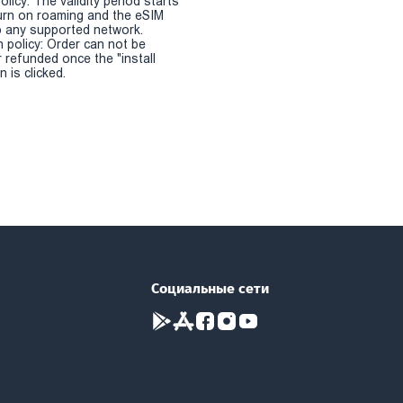
olicy: The validity period starts
urn on roaming and the eSIM
 any supported network.
n policy: Order can not be
r refunded once the "install
 is clicked.
Социальные сети