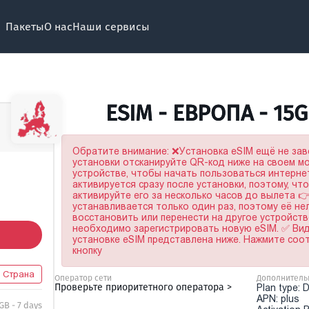
Пакеты
О нас
Наши сервисы
ESIM - ЕВРОПА - 15
Обратите внимание: ❌Установка eSIM ещё не за
установки отсканируйте QR-код ниже на своем 
устройстве, чтобы начать пользоваться интерне
активируется сразу после установки, поэтому, чт
активируйте его за несколько часов до вылета 
устанавливается только один раз, поэтому её не
восстановить или перенести на другое устройство
необходимо зарегистрировать новую eSIM. ✅ Ви
установке eSIM представлена ниже. Нажмите со
кнопку
1 Страна
Оператор сети
Дополнитель
Проверьте приоритетного оператора >
Plan type: 
APN: plus
GB - 7 days