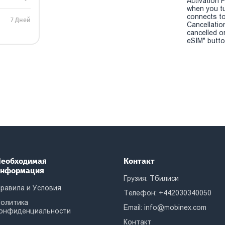
Activation P
when you t
connects to
7 Дней
Cancellatio
cancelled o
eSIM" button
еобходимая
Контакт
информация
Грузия: Тбилиси
равила и Условия
Телефон: +442030340050
олитика
Email:
info@mobinex.com
онфиденциальности
Контакт