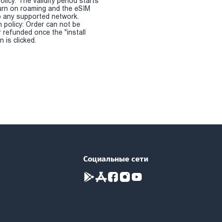
olicy: The validity period starts
urn on roaming and the eSIM
 any supported network.
n policy: Order can not be
r refunded once the "install
 is clicked.
Социальные сети