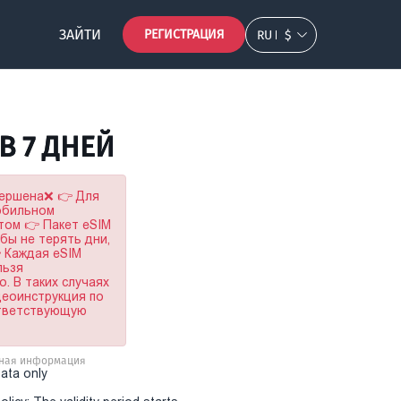
ЗАЙТИ
РЕГИСТРАЦИЯ
RU
$
GB 7 ДНЕЙ
вершена❌ 👉 Для
мобильном
том 👉 Пакет eSIM
обы не терять дни,
 Каждая eSIM
льзя
. В таких случаях
деоинструкция по
ответствующую
ная информация
Data only