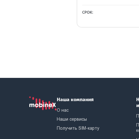
СРОК:
Наша компания
Н
О нас
П
Наши сервисы
П
Получить SIM-карту
к