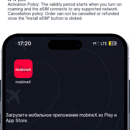
Activation Policy: The validity period starts when you turn on
roaming and the eSIM connects to any supported network.
Cancellation policy: Order can not be cancelled or refunded
once the "install eSIM" button is clicked.
Наша компания
Необходимая
информация
О нас
Загрузите мобильное приложение mobineX из Play и
Правила и Условия
App Store.
Наши сервисы
Политика
Получить SIM-карту