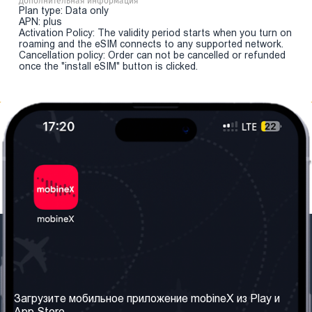
Дополнительная информация
Plan type: Data only
APN: plus
Activation Policy: The validity period starts when you turn on
roaming and the eSIM connects to any supported network.
Cancellation policy: Order can not be cancelled or refunded
once the "install eSIM" button is clicked.
Наша компания
Необходимая
информация
О нас
Загрузите мобильное приложение mobineX из Play и
Правила и Условия
App Store.