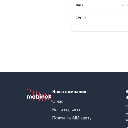
DATA:
30 G
СРОК:
Наша компания
Н
О нас
П
Наши сервисы
П
Получить SIM-карту
к