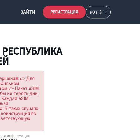
ЗАЙТИ
РЕГИСТРАЦИЯ
RU
$
 РЕСПУБЛИКА
ЕЙ
вершена❌ 👉 Для
мобильном
том 👉 Пакет eSIM
обы не терять дни,
 Каждая eSIM
льзя
. В таких случаях
деоинструкция по
ответствующую
ная информация