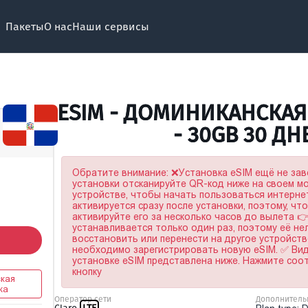
Пакеты
О нас
Наши сервисы
ESIM - ДОМИНИКАНСКАЯ
- 30GB 30 ДН
Обратите внимание: ❌Установка eSIM ещё не за
установки отсканируйте QR-код ниже на своем 
устройстве, чтобы начать пользоваться интерне
активируется сразу после установки, поэтому, чт
активируйте его за несколько часов до вылета 
устанавливается только один раз, поэтому её не
восстановить или перенести на другое устройство
необходимо зарегистрировать новую eSIM. ✅ Ви
установке eSIM представлена ниже. Нажмите со
кнопку
кая
ка
Оператор сети
Дополнитель