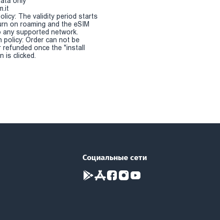
Data only
.it
olicy: The validity period starts
urn on roaming and the eSIM
 any supported network.
n policy: Order can not be
r refunded once the "install
 is clicked.
Социальные сети