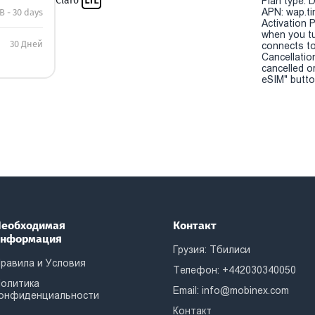
Claro
LTE
Plan type: 
APN: wap.tim
B - 30 days
Activation P
when you t
30 Дней
connects to
Cancellatio
cancelled o
eSIM" button
еобходимая
Контакт
информация
Грузия: Тбилиси
равила и Условия
Телефон: +442030340050
олитика
Email:
info@mobinex.com
онфиденциальности
Контакт