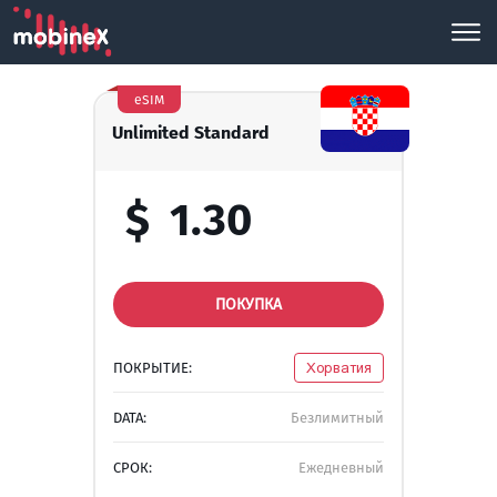
eSIM
Unlimited Standard
$
1.30
ПОКУПКА
ПОКРЫТИЕ:
Хорватия
DATA:
Безлимитный
СРОК:
Ежедневный