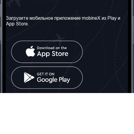
Наша компания
Необходимая
информация
О нас
Загрузите мобильное приложение mobineX из Play и
Правила и Условия
App Store.
Наши сервисы
Политика
Получить SIM-карту
конфиденциальности
Часто задаваемые
вопросы
Контакт
Социальные сети
Грузия: Тбилиси
Телефон: +442030340050
Email:
info@mobinex.com
Контакт
mobineX © 2026. Все права защищены