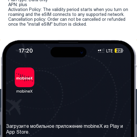
APN: plus
Activation Policy: The validity period starts when you turn on
roaming and the eSIM connects to any supported network.
Cancellation policy: Order can not be cancelled or refunded
once the "install eSIM" button is clicked.
Наша компания
Необходимая
информация
О нас
Загрузите мобильное приложение mobineX из Play и
Правила и Условия
App Store.
Наши сервисы