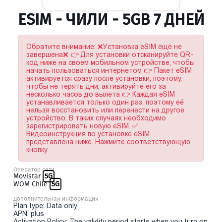
ESIM - ЧИЛИ - 5GB 7 ДНЕЙ
Обратите внимание: ❌Установка eSIM ещё не
завершена❌ 👉 Для установки отсканируйте QR-
код ниже на своем мобильном устройстве, чтобы
начать пользоваться интернетом 👉 Пакет eSIM
активируется сразу после установки, поэтому,
чтобы не терять дни, активируйте его за
несколько часов до вылета 👉 Каждая eSIM
устанавливается только один раз, поэтому её
нельзя восстановить или перенести на другое
устройство. В таких случаях необходимо
зарегистрировать новую eSIM. ✅
Видеоинструкция по установке eSIM
представлена ниже. Нажмите соответствующую
кнопку
Оператор сети
Movistar
5G
WOM Chile
5G
Дополнительная информация
Plan type: Data only
APN: plus
Activation Policy: The validity period starts when you turn on