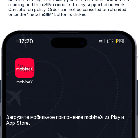
roaming and the eSIM connects to any supported network.
Cancellation policy: Order can not be cancelled or refunded
once the "install eSIM" button is clicked.
Наша компания
Необходимая
информация
О нас
Загрузите мобильное приложение mobineX из Play и
Правила и Условия
App Store.
Наши сервисы
Политика
Получить SIM-карту
конфиденциальности