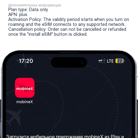
Дополнительная информация
Plan type: Data only
APN: plus
Activation Policy: The validity period starts when you turn on
roaming and the eSIM connects to any supported network.
Cancellation policy: Order can not be cancelled or refunded
once the "install eSIM" button is clicked.
Наша компания
Необходимая
информация
О нас
Загрузите мобильное приложение mobineX из Play и