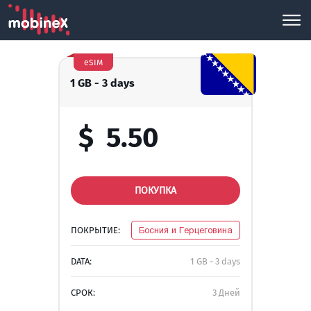
eSIM
1 GB - 3 days
$
5.50
ПОКУПКА
ПОКРЫТИЕ:
Босния и Герцеговина
DATA:
1 GB - 3 days
СРОК:
3 Дней