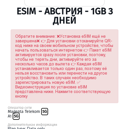
ESIM - АВСТРИЯ - 1GB 3
ДНЕЙ
Обратите внимание: ❌Установка eSIM ещё не
завершена❌ 👉 Для установки отсканируйте QR-
код ниже на своем мобильном устройстве, чтобы
начать пользоваться интернетом 👉 Пакет eSIM
активируется сразу после установки, поэтому,
чтобы не терять дни, активируйте его за
несколько часов до вылета 👉 Каждая eSIM
устанавливается только один раз, поэтому её
нельзя восстановить или перенести на другое
устройство. В таких случаях необходимо
зарегистрировать новую eSIM. ✅
Видеоинструкция по установке eSIM
представлена ниже. Нажмите соответствующую
кнопку
Оператор сети
Magenta Telekom
5G
A1
5G
Дополнительная информация
Plan type: Data only