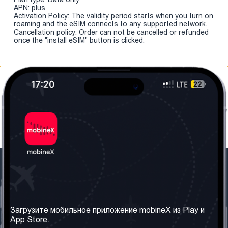
APN: plus
Activation Policy: The validity period starts when you turn on
roaming and the eSIM connects to any supported network.
Cancellation policy: Order can not be cancelled or refunded
once the "install eSIM" button is clicked.
Наша компания
Необходимая
информация
О нас
Загрузите мобильное приложение mobineX из Play и
Правила и Условия
App Store.
Наши сервисы