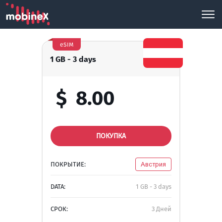
eSIM
1 GB - 3 days
$
8.00
ПОКУПКА
ПОКРЫТИЕ:
Австрия
DATA:
1 GB - 3 days
СРОК:
3 Дней