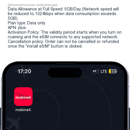
Дополнительная информация
Data Allowance at Full Speed: 5GB/Day (Network speed will
be reduced to 1024kbps when data consumption exceeds
5GB).
Plan type: Data only
APN: plus
Activation Policy: The validity period starts when you turn on
roaming and the eSIM connects to any supported network.
Cancellation policy: Order can not be cancelled or refunded
once the "install eSIM" button is clicked.