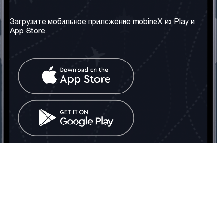
Наша компания
Необходимая
информация
О нас
Загрузите мобильное приложение mobineX из Play и
Правила и Условия
App Store.
Наши сервисы
Политика
Получить SIM-карту
конфиденциальности
Часто задаваемые
вопросы
Контакт
Социальные сети
Грузия: Тбилиси
Телефон: +442030340050
Email:
info@mobinex.com
Контакт
mobineX © 2026. Все права защищены