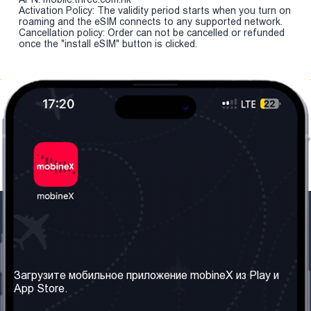
Activation Policy: The validity period starts when you turn on
roaming and the eSIM connects to any supported network.
Cancellation policy: Order can not be cancelled or refunded
once the "install eSIM" button is clicked.
Наша компания
Необходимая
информация
О нас
Загрузите мобильное приложение mobineX из Play и
Правила и Условия
App Store.
Наши сервисы
Политика
Получить SIM-карту